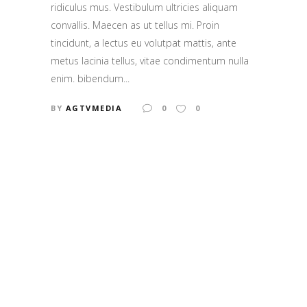
ridiculus mus. Vestibulum ultricies aliquam
convallis. Maecen as ut tellus mi. Proin
tincidunt, a lectus eu volutpat mattis, ante
metus lacinia tellus, vitae condimentum nulla
enim. bibendum...
BY
AGTVMEDIA
0
0